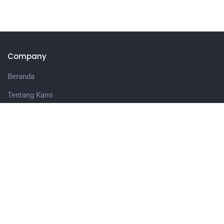
Company
Beranda
Tentang Kami
Layanan
Jasa Fabrikasi Mesin Distilasi
Jasa Pengolahan Minyak Atsiri
Grinzest Green Additive
Kontak
Artikel
News