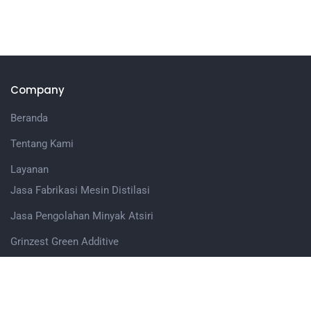
Company
Beranda
Tentang Kami
Layanan
Jasa Fabrikasi Mesin Distilasi
Jasa Pengolahan Minyak Atsiri
Grinzest Green Additive
Kontak
Artikel