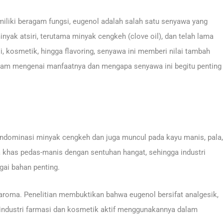
miliki beragam fungsi, eugenol adalah salah satu senyawa yang
yak atsiri, terutama minyak cengkeh (clove oil), dan telah lama
si, kosmetik, hingga flavoring, senyawa ini memberi nilai tambah
dalam mengenai manfaatnya dan mengapa senyawa ini begitu penting
ndominasi minyak cengkeh dan juga muncul pada kayu manis, pala,
 khas pedas-manis dengan sentuhan hangat, sehingga industri
ai bahan penting.
aroma. Penelitian membuktikan bahwa eugenol bersifat analgesik,
ga industri farmasi dan kosmetik aktif menggunakannya dalam